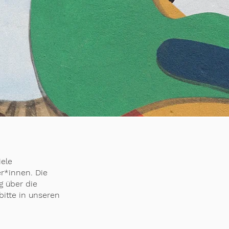
iele
er*innen.
Die
g über die
bitte in unseren