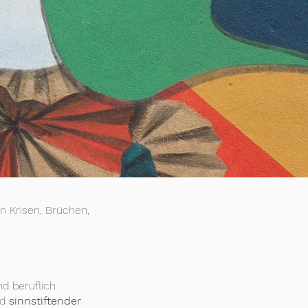
on Krisen, Brüchen,
d beruflich
nd
sinnstiftender