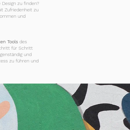
e Design zu finden?
it Zufriedenheit zu
kommen und
ten Tools
des
ritt für Schritt
igenständig und
zess zu führen und
i