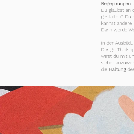
Begegnungen
u
Du glaubst an 
gestalten? Du
kannst andere 
Dann werde Wo
In der Ausbild
Design-Thinkin
wirst du mit u
sicher anzuwen
die
Haltung
de