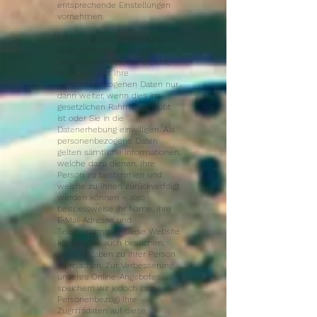
entsprechende Einstellungen
vornehmen.
Erfassung und Verarbeitung
personenbezogener Daten
Der Websitebetreiber erhebt,
nutzt und gibt Ihre
personenbezogenen Daten nur
dann weiter, wenn dies im
gesetzlichen Rahmen erlaubt
ist oder Sie in die
Datenerhebung einwilligen. Als
personenbezogene Daten
gelten sämtliche Informationen,
welche dazu dienen, Ihre
Person zu bestimmen und
welche zu Ihnen zurückverfolgt
werden können – also
beispielsweise Ihr Name, Ihre
E-Mail-Adresse und
Telefonnummer. Diese Website
können Sie auch besuchen,
ohne Angaben zu Ihrer Person
zu machen. Zur Verbesserung
unseres Online-Angebotes
speichern wir jedoch (ohne
Personenbezug) Ihre
Zugriffsdaten auf diese