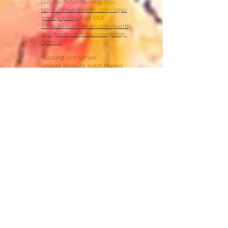
Datenschutzerklärung:
https://www.linkedin.com/legal/
privacy-policy
, Opt-Out:
https://www.linkedin.com/psetti
ngs/guest-controls/retargeting-
opt-out
.
Nutzung von Vimeo
Unsere Website nutzt Plugins
des Videoportals Vimeo.
Anbieter ist die Vimeo Inc., 555
West 18th Street, New York,
New York 10011, USA.
Wenn Sie eine unserer mit
einem Vimeo-Plugin
ausgestatteten Seiten
besuchen, wird eine Verbindung
zu den Servern von Vimeo
hergestellt. Dabei wird dem
Vimeo-Server mitgeteilt,
welche unserer Seiten Sie
besucht haben. Zudem erlangt
Vimeo Ihre IP-Adresse. Dies gilt
auch dann, wenn Sie nicht bei
Vimeo eingeloggt sind oder
keinen Account bei Vimeo
besitzen. Die von Vimeo
erfassten Informationen