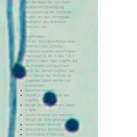
auf der Basis der von Ihnen
gegebenen Einwilligung.
Zur Erstellung der Webseite
nutzen wir den Homepage
Baukasten des Anbieters
Wix.Com, inc.
Zugriffsdaten
Wir, der Websitebetreiber bzw.
Seitenprovider, erheben
aufgrund unseres berechtigten
Interesses (s. Art. 6 Abs. 1 lit. f.
DSGVO) Daten über Zugriffe auf
die Website und speichern
diese als „Server-Logfiles“ auf
dem Server der Website ab.
Folgende Daten werden so
protokolliert:
Besuchte Website
Uhrzeit zum Zeitpunkt des
Zugriffes
Menge der gesendeten Daten
in Byte
Quelle/Verweis, von welchem
Sie auf die Seite gelangten
Verwendeter Browser
Verwendetes Betriebssystem
Verwendete IP-Adresse