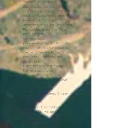
Website. Zu diesen
Zugriffsdaten gehören z. B. die
von Ihnen angeforderte Datei
oder der Name Ihres Internet-
Providers. Durch die
Anonymisierung der Daten sind
Rückschlüsse auf Ihre Person
nicht möglich.
Wir verarbeiten
personenbezogene Daten nur
nach ausdrücklicher Erlaubnis
der betreffenden Nutzer*innen
und unter Einhaltung der
geltenden
Datenschutzbestimmungen.
Die Verarbeitung der
personenbezogenen Daten
erfolgt zur Erfüllung unserer
vertraglich vereinbarten
Leistungen und zur
Optimierung unseres Online-
Angebotes.
Umgang mit Kontaktdaten
Nehmen Sie mit uns als
Websitebetreiber durch die
angebotenen
Kontaktmöglichkeiten