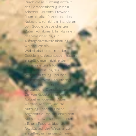
Durch diese Kürzung entfällt
der Personenbezug Ihrer IP-
Adresse. Die vom Browser
übermittelte IP-Adresse des
Nutzers wird nicht mit anderen
von Google gespeicherten
Daten kombiniert. Im Rahmen
der Vereinbarung zur
Auftragsdatenvereinbarung,
welche wir als
Websitebetreiber mit der
Google Inc. geschlossen haben,
erstellt diese mithilfe der
gesammelten Informationen
eine Auswertung der
Websitenutzung und der
Websiteaktivität und erbringt
mit der Internetnutzung
verbundene Dienstleistungen.
Die von Google in unserem
Auftrag erhobenen Daten
werden genutzt, um die
Nutzung unseres Online-
Angebots durch die einzelnen
Nutzer auswerten zu können,
z.B. um Reports über die
Aktivität auf der Website zu
erstellen, um unser Online-