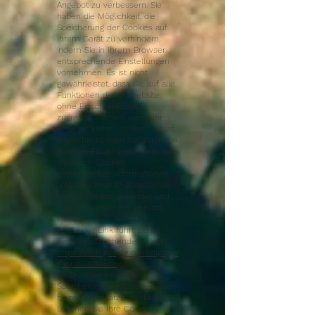
Angebot zu verbessern. Sie
haben die Möglichkeit, die
Speicherung der Cookies auf
Ihrem Gerät zu verhindern,
indem Sie in Ihrem Browser
entsprechende Einstellungen
vornehmen. Es ist nicht
gewährleistet, dass Sie auf alle
Funktionen dieser Website
ohne Einschränkungen
zugreifen können, wenn Ihr
Browser keine Cookies zulässt.
Weiterhin können Sie durch ein
Browser-Plugin verhindern, dass
die durch Cookies
gesammelten Informationen
(inklusive Ihrer IP-Adresse) an
die Google Inc. gesendet und
von der Google Inc. genutzt
werden.
Folgender Link führt Sie zu
dem entsprechenden Plugin:
https://tools.google.com/dlpage/
gaoptout?hl=de
Ihr Browser muss die
Speicherung von Cookies also
hierzu grundsätzlich erlauben.
Löschen Sie Ihre Cookies