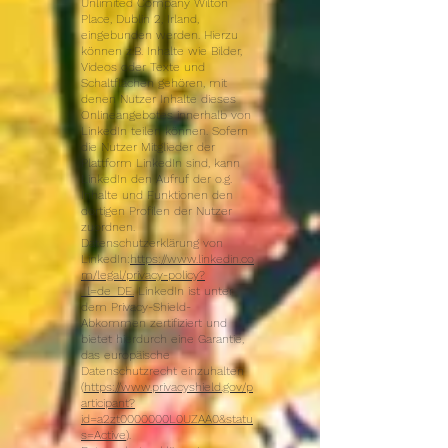
Unlimited Company Wilton
Place, Dublin 2, Irland,
eingebunden werden. Hierzu
können z.B. Inhalte wie Bilder,
Videos oder Texte und
Schaltflächen gehören, mit
denen Nutzer Inhalte dieses
Onlineangebotes innerhalb von
LinkedIn teilen können. Sofern
die Nutzer Mitglieder der
Plattform LinkedIn sind, kann
LinkedIn den Aufruf der o.g.
Inhalte und Funktionen den
dortigen Profilen der Nutzer
zuordnen.
Datenschutzerklärung von
LinkedIn:
https://www.linkedin.co
m/legal/privacy-policy?
_l=de_DE
.
LinkedIn ist unter
dem Privacy-Shield-
Abkommen zertifiziert und
bietet hierdurch eine Garantie,
das europäische
Datenschutzrecht einzuhalten
(
https://www.privacyshield.gov/p
articipant?
id=a2zt0000000L0UZAA0&statu
s=Active
).