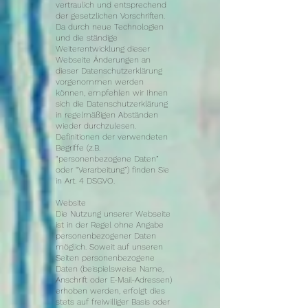
vertraulich und entsprechend
der gesetzlichen Vorschriften.
Da durch neue Technologien
und die ständige
Weiterentwicklung dieser
Webseite Änderungen an
dieser Datenschutzerklärung
vorgenommen werden
können, empfehlen wir Ihnen
sich die Datenschutzerklärung
in regelmäßigen Abständen
wieder durchzulesen.
Definitionen der verwendeten
Begriffe (z.B.
“personenbezogene Daten”
oder “Verarbeitung”) finden Sie
in Art. 4 DSGVO.
Website
Die Nutzung unserer Web­seite
ist in der Regel ohne Angabe
per­son­en­bezo­gener Daten
mög­lich. Soweit auf unseren
Seiten per­son­en­bezo­gene
Daten (beis­piels­weise Name,
Ans­chrift oder E-Mail-Adressen)
erhoben wer­den, erfolgt dies
stets auf freiwil­li­ger Basis oder