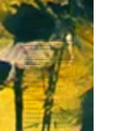
regelmäßig, ist ein erneuter
Klick auf den Link bei jedem
Besuch dieser Website
vonnöten.
Hier finden Sie weitere
Informationen zur
Datennutzung durch die Google
Inc.:
https://policies.google.com/priva
cy/partners?hl=de
(Daten, die
von GooglePartnern erhoben
werden)
https://adssettings.google.de/aut
henticated
(Einstellungen über
Werbung, die Ihnen angezeigt
wird)
https://policies.google.com/tech
nologies/ads?hl=de
(Verwendung von Cookies in
Anzeigen)
Datenschutzerklärung für
LinkedIn
Innerhalb unseres
Onlineangebotes können
Funktionen und Inhalte des
Dienstes LinkedIn, angeboten
durch die LinkedIn Ireland