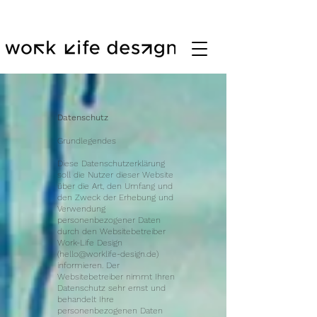
Datenschutz
Grundlegendes
Diese Datenschutzerklärung
soll die Nutzer dieser Website
über die Art, den Umfang und
den Zweck der Erhebung und
Verwendung
personenbezogener Daten
durch den Websitebetreiber
Work-Life Design
(
hello@worklife-design.de
)
informieren. Der
Websitebetreiber nimmt Ihren
Datenschutz sehr ernst und
behandelt Ihre
personenbezogenen Daten