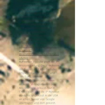
„Cookies“ – Textdateien,
welche auf Ihrem Endgerät
gespeichert werden. Die durch
die Cookies gesammelten
Informationen werden im
Regelfall an einen Google-
Server in den USA gesandt und
dort gespeichert. Google LLC
hält das europäische
Datenschutzrecht ein und ist
unter dem Privacy-
ShieldAbkommen zertifiziert:
https://www.privacyshield.gov/p
articipant?
id=a2zt000000001L5AAI&status
=Active
Auf dieser Website greift die IP-
Anonymisierung. Die IP-Adresse
der Nutzer wird innerhalb der
Mitgliedsstaaten der EU und
des Europäischen
Wirtschaftsraum und in den
anderen Vertragsstaaten des
Abkommens gekürzt. Nur in
Einzelfällen wird die IP-Adresse
zunächst ungekürzt in die USA
an einen Server von Google
übertragen und dort gekürzt.