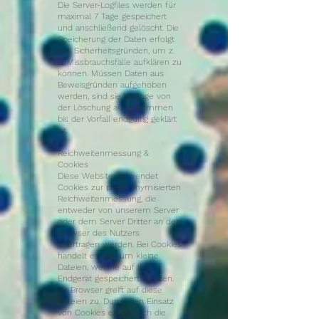
Die Server-Logfiles werden für
maximal 7 Tage gespeichert
und anschließend gelöscht. Die
Speicherung der Daten erfolgt
aus Sicherheitsgründen, um z.
B. Missbrauchsfälle aufklären zu
können. Müssen Daten aus
Beweisgründen aufgehoben
werden, sind sie solange von
der Löschung ausgenommen
bis der Vorfall endgültig geklärt
ist.
Reichweitenmessung &
Cookies
Diese Website verwendet
Cookies zur pseudonymisierten
Reichweitenmessung, die
entweder von unserem Server
oder dem Server Dritter an den
Browser des Nutzers
übertragen werden. Bei Cookies
handelt es sich um kleine
Dateien, welche auf Ihrem
Endgerät gespeichert werden.
Ihr Browser greift auf diese
Dateien zu. Durch den Einsatz
von Cookies erhöht sich die