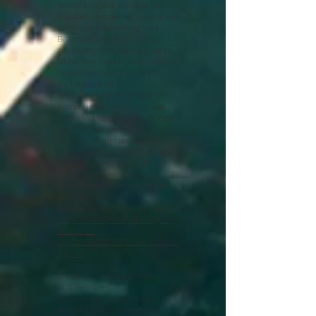
Verbindung auf, werden Ihre
Angaben gespeichert, damit auf
diese zur Bearbeitung und
Beantwortung Ihrer Anfrage
zurückgegriffen werden kann.
Ohne Ihre Einwilligung werden
diese Daten nicht an Dritte
weitergegeben.
Wir nutzen für die E-Mail-
Kommunikation Google Mail,
einen Mailingdienst der Google
Inc., 1600 Amphitheatre
Parkway, Mountain View, CA
94043, USA, („Google“). Google
ist unter dem Privacy-Shield-
Abkommen zertifiziert und
bietet hierdurch eine Garantie,
das europäische
Datenschutzrecht einzuhalten:
https://www.privacyshield.gov/p
articipant?
id=a2zt000000001L5AAI&status
=Active
Umgang mit Kommentaren
und Beiträgen
Hinterlassen Sie auf dieser
Website einen Beitrag oder