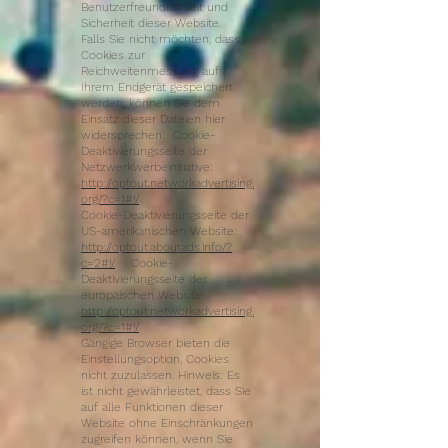
Benutzerfreundlichkeit und
Sicherheit dieser Website.
Falls Sie nicht möchten, dass
Cookies zur
Reichweitenmessung auf
Ihrem Endgerät gespeichert
werden, können Sie dem
Einsatz dieser Dateien hier
widersprechen: Cookie-
Deaktivierungsseite der
Netzwerkwerbeinitiative:
http://optout.networkadvertising.
org/?c=1#!/
Cookie-Deaktivierungsseite der
US-amerikanischen Website:
http://optout.aboutads.info/?
c=2#!/
Cookie-
Deaktivierungsseite der
europäischen Website:
http://optout.networkadvertising.
org/?c=1#!/
Gängige Browser bieten die
Einstellungsoption, Cookies
nicht zuzulassen. Hinweis: Es
ist nicht gewährleistet, dass Sie
auf alle Funktionen dieser
Website ohne Einschränkungen
zugreifen können, wenn Sie